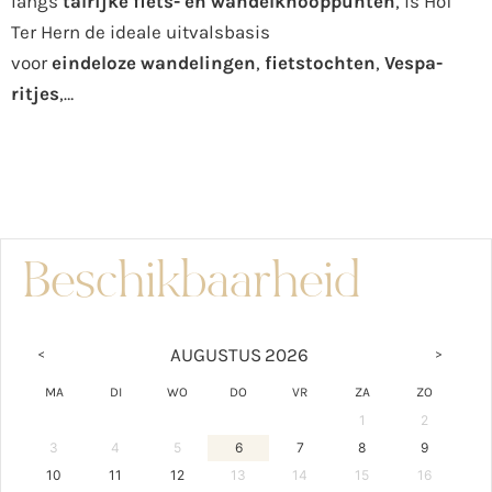
langs
talrijke fiets- en wandelknooppunten
, is Hof
Ter Hern de ideale uitvalsbasis
voor
eindeloze
wandelingen
,
fietstochten
,
Vespa-
ritjes
,…
Beschikbaarheid
AUGUSTUS
2026
<
>
MA
DI
WO
DO
VR
ZA
ZO
1
2
3
4
5
6
7
8
9
10
11
12
13
14
15
16